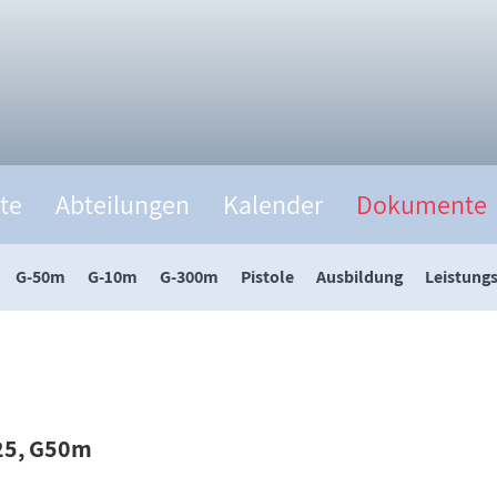
te
Abteilungen
Kalender
Dokumente
G-50m
G-10m
G-300m
Pistole
Ausbildung
Leistung
025, G50m