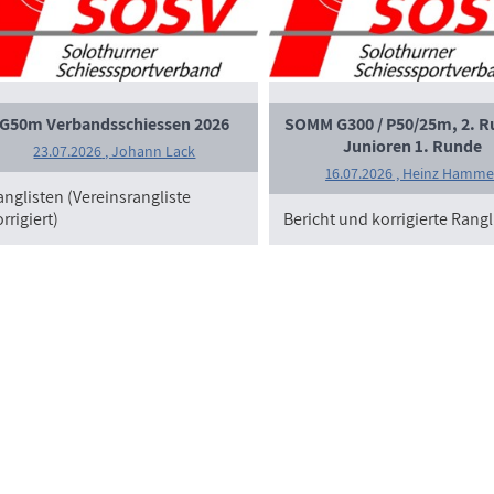
G50m Verbandsschiessen 2026
SOMM G300 / P50/25m, 2. R
Junioren 1. Runde
23.07.2026
, Johann Lack
16.07.2026
, Heinz Hamme
anglisten (Vereinsrangliste
rrigiert)
Bericht und korrigierte Rangl