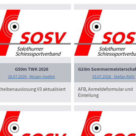
G50m TWK 2026
G10m Sommermeisterschaf
28.07.2026
, Miriam Haefeli
25.07.2026
, Stefan Rölli
cheibenauslosung V3 aktualisiert
AFB, Anmeldeformular und
Einteilung