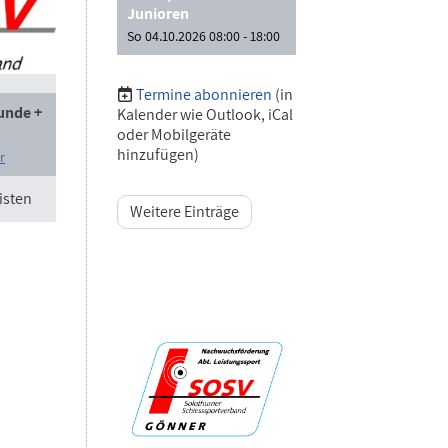
Junioren
So 04.10.2026 08:00 - 18:00
Termine abonnieren
(in
unde +
Kalender wie Outlook, iCal
oder Mobilgeräte
hinzufügen)
r
isten
Weitere Einträge